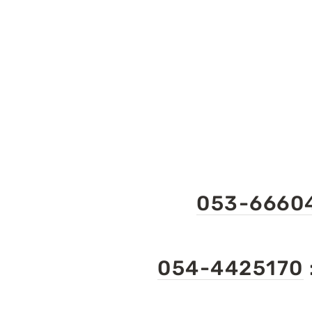
053-6660
054-4425170