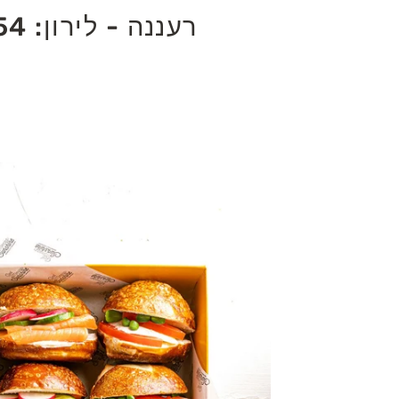
רעננה - לירון: 054-5610454 |