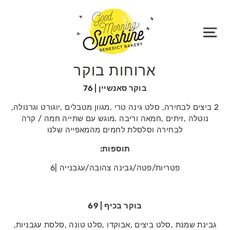
Translation
missing:
he.general.accessibility.skip_to_content
NERAL.DRAWERS.NAVIGATION
ארוחות בוקר
בוקר‭ ‬סאנשיין | 76
2 ‭‬ביצים‭ ‬לבחירה, ‬סלט‭ ‬גינה‭ ‬טרי‭, ‬מגוון‭ ‬מטבלים‭, ‬יוגורט‭ ‬וגרנולה‭,
‬לבחירה‭ ‬וסלסלת‭ ‬לחמים‭ ‬מהמאפייה‭ ‬שלנו
תוספות‭:‬
פטריות‭/‬פטה‭/‬גבינה‭ ‬צהובה‭/‬עגבנייה |6
בוקר‭ ‬בכיף | 69
גבינת‭ ‬שמנת‭, ‬סלט‭ ‬ביצים‭, ‬אבוקדו‭, ‬סלט‭ ‬טונה‭, ‬סלסת‭ ‬עגבניות‭,