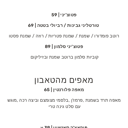
פטוצ'יני | 59
‭ ‬טורטליני‭ ‬גבינות‭ / ‬רביולי‭ ‬בטטה | 69
רוטב‭ ‬פומדורו‭ / ‬שמנת‭ / ‬שמנת‭ ‬פטריות‭ / ‬רוזה‭ / ‬שמנת‭ ‬פסטו
פטוצ'יני סלמון | 89
קוביות‭ ‬סלמון‭ ‬ברוטב‭ ‬שמנת‭ ‬ובזיליקום‭ ‬
מאפים מהטאבון
מאפה‭ ‬פלורנטין | 65
‬עם‭ ‬סלט‭ ‬גינה‭ ‬טרי‭ ‬
פוקאצ‭'‬ה‭ ‬סאנשיין | 39 v