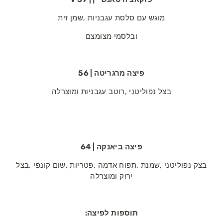
מוגש‭ ‬עם‭ ‬סלסת‭ ‬עגבניות‭, ‬שמן‭ ‬זית
ובלסמי‭ ‬מצומצם
פיצה‭ ‬מרגריטה | 56
בצל‭ ‬נפוליטני‭, ‬רוטב‭ ‬עגבניות‭ ‬ומוצרלה
פיצה‭ ‬ביאנקה | 64
‬ירוק‭ ‬ומוצרלה
תוספות‭ ‬לפיצה‭:‬