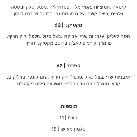
‬צלויים‭, ‬ביצה‭ ‬קשה‭, ‬על‭ ‬מצע‭ ‬טחינה‭, ‬ברוטב‭ ‬ויניגרט‭ ‬לימון‭
מקסיקני | 62
חסה‭ ‬לאליק‭, ‬עגבניות‭ ‬שרי‭, ‬אבוקדו‭, ‬בצל‭ ‬סגול‭, ‬פלפל‭ ‬ירוק‭ ‬חריף‭,
‬פרמז'ן‭ ‬וקרעי‭ ‬פוקאצ'ה‭ ‬ברוטב‭ ‬מקסיקני‭ ‬חריף
קפרזה | 62
עגבניות‭ ‬שרי‭, ‬בצל‭ ‬סגול‭, ‬פלפל‭ ‬ירוק‭ ‬חריף‭, ‬שום‭ ‬קונפי‭, ‬בזיליקום‭,
‬קרעי‭ ‬מוצרלה‭ ‬ברוטב‭ ‬בלסמי‭ ‬מוגש‭ ‬עם‭ ‬פלוט‭ ‬פוקאצ'ה
תוספות
‭:‬
טונה | 11
סלמון‭ ‬מעושן | 15