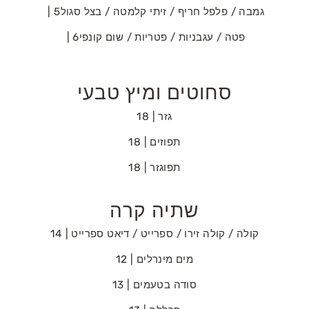
גמבה‭ / ‬פלפל‭ ‬חריף‭ / ‬זיתי‭ ‬קלמטה‭ / ‬בצל‭ ‬סגול‭ | ‬5
פטה‭ / ‬עגבניות‭ / ‬פטריות‭ / ‬שום‭ ‬קונפי‭ | ‬6
סחוטים ומיץ טבעי
גזר | 18
תפוזים | 18
תפוגזר | 18
שתיה קרה
קולה‭ / ‬קולה‭ ‬זירו‭ / ‬ספרייט‭ / ‬דיאט‭ ‬ספרייט | 14
מים‭ ‬מינרלים | 12
סודה‭ ‬בטעמים | 13