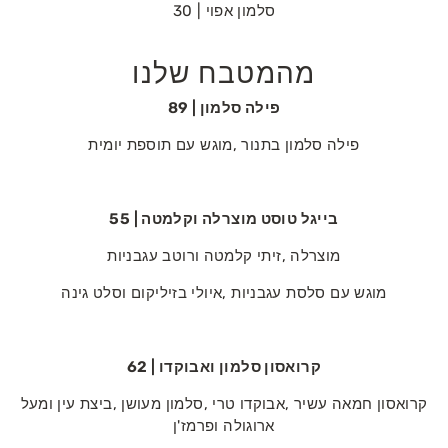
סלמון‭ ‬אפוי | 30
מהמטבח שלנו
פילה סלמון | 89
פילה‭ ‬סלמון‭ ‬בתנור‭, ‬מוגש‭ ‬עם‭ ‬תוספת‭ ‬יומית
בייגל‭ ‬טוסט‭ ‬מוצרלה‭ ‬וקלמטה | 55
מוצרלה‭, ‬זיתי‭ ‬קלמטה‭ ‬ורוטב‭ ‬עגבניות
מוגש‭ ‬עם‭ ‬סלסת‭ ‬עגבניות‭, ‬איולי‭ ‬בזיליקום‭ ‬וסלט‭ ‬גינה
קרואסון‭ ‬סלמון‭ ‬ואבוקדו | 62
‬ארוגולה‭ ‬ופרמז'ן