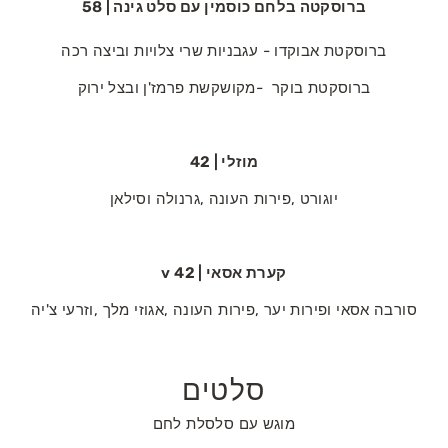
ברוסקטה‭ ‬בלחם‭ ‬כוסמין‭ ‬עם‭ ‬סלט‭ ‬גינה | 58
ברוסקטת אבוקדו - עגבניות‭ ‬שרי‭ ‬צלויות‭ ‬וביצה‭ ‬רכה
ברוסקטת‭ ‬בוקר‭ ‬ -מקושקשת‭ ‬פרמז'ן‭ ‬ובצל‭ ‬ירוק
מוזלי | 42
יוגורט‭, ‬פירות‭ ‬העונה‭, ‬גרנולה‭ ‬וסילאן
קערת‭ ‬אסאי | 42 v
סורבה‭ ‬אסאי‭ ‬ופירות‭ ‬יער‭, ‬פירות‭ ‬העונה‭, ‬אגוזי‭ ‬מלך‭, ‬וזרעי‭ ‬צ‭'‬יה
סלטים
מוגש עם סלסלת לחם